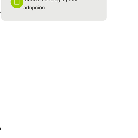
adopción
o
n