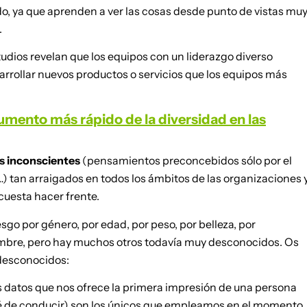
o, ya que aprenden a ver las cosas desde punto de vistas mu
.
studios revelan que los equipos con un liderazgo diverso
rrollar nuevos productos o servicios que los equipos más
aumento más rápido de la diversidad en las
s inconscientes
(pensamientos preconcebidos sólo por el
, …) tan arraigados en todos los ámbitos de las organizaciones 
 cuesta hacer frente.
o por género, por edad, por peso, por belleza, por
nombre, pero hay muchos otros todavía muy desconocidos. Os
desconocidos:
os datos que nos ofrece la primera impresión de una persona
rné de conducir) son los únicos que empleamos en el momento