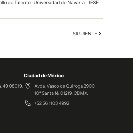
llo de Talento | Universidad de Navarra - IESE
SIGUIENTE
Ciudad de México
, 49 08019,
Avda. Vasco de Quiroga 2900,
10º Santa fé. 01219, CDMX.
+52 56 1103 4992