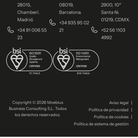
28015,
08019,
2900, 10º
Chamberí.
Barcelona.
Santa fé.
Madrid.
01219, CDMX.
+34 935 95 02
+34 91 006 55
21
+52 56 1103
23
4992
Copyright © 2026 Moebius
Aviso legal
Business Consulting S.L. Todos
Política de privacidad
los derechos reservados.
Política de cookies
Política de sistema de gestión