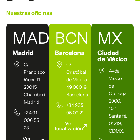
Nuestras oficinas
MAD
BCN
MX
Madrid
Barcelona
Ciudad
de México
C/
C/
Avda.
Francisco
Cristóbal
Vasco
Ricci, 11.
de Moura,
de
28015,
49 08019,
Quiroga
Chamberí.
Barcelona.
2900,
Madrid.
+34 935
10º
+34 91
95 02 21
Santa fé.
006 55
Ver
01219,
23
localización
CDMX.
Ver