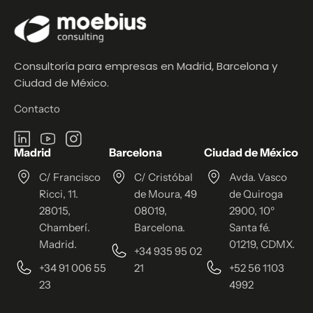
Consultoría para empresas en Madrid, Barcelona y
Ciudad de México.
Contacto
Madrid
Barcelona
Ciudad de México
C/ Francisco
C/ Cristóbal
Avda. Vasco
Ricci, 11.
de Moura, 49
de Quiroga
28015,
08019,
2900, 10º
Chamberí.
Barcelona.
Santa fé.
Madrid.
01219, CDMX.
+34 935 95 02
+34 91 006 55
21
+52 56 1103
23
4992