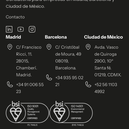
Ciudad de México.
Contacto
Madrid
Barcelona
Ciudad de México
C/ Francisco
C/ Cristóbal
Avda. Vasco
Ricci, 11.
de Moura, 49
de Quiroga
28015,
08019,
2900, 10º
Chamberí.
Barcelona.
Santa fé.
Madrid.
01219, CDMX.
+34 935 95 02
+34 91 006 55
21
+52 56 1103
23
4992