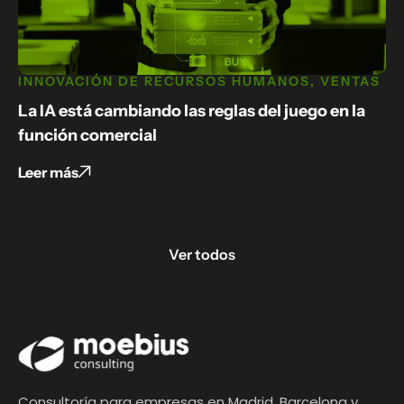
INNOVACIÓN DE RECURSOS HUMANOS
,
VENTAS
I
T
La IA está cambiando las reglas del juego en la
Me
función comercial
Le
Leer más
Ver todos
Consultoría para empresas en Madrid, Barcelona y