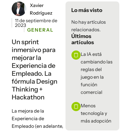
Xavier
Lo más visto
Rodríguez
11 de septiembre de
No hay artículos
2023
relacionados.
GENERAL
Últimos
Un sprint
artículos
inmersivo para
La IA está
mejorar la
cambiando las
Experiencia de
reglas del
Empleado. La
juego en la
fórmula Design
función
Thinking +
comercial
Hackathon
Menos
La mejora de la
tecnología y
Experiencia de
más adopción
Empleado (en adelante,