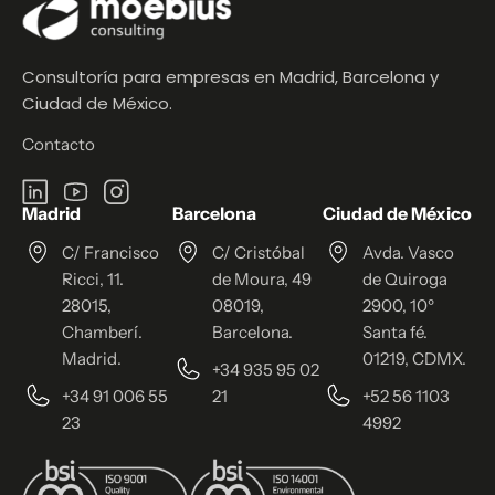
Consultoría para empresas en Madrid, Barcelona y
Ciudad de México.
Contacto
Madrid
Barcelona
Ciudad de México
C/ Francisco
C/ Cristóbal
Avda. Vasco
Ricci, 11.
de Moura, 49
de Quiroga
28015,
08019,
2900, 10º
Chamberí.
Barcelona.
Santa fé.
Madrid.
01219, CDMX.
+34 935 95 02
+34 91 006 55
21
+52 56 1103
23
4992